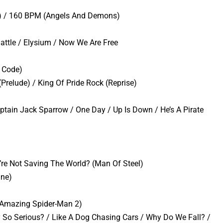
e) / 160 BPM (Angels And Demons)
attle / Elysium / Now We Are Free
i Code)
(Prelude) / King Of Pride Rock (Reprise)
ptain Jack Sparrow / One Day / Up Is Down / He’s A Pirate
re Not Saving The World? (Man Of Steel)
ine)
 Amazing Spider-Man 2)
 So Serious? / Like A Dog Chasing Cars / Why Do We Fall? /