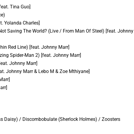
feat. Tina Guo]
ce)
t. Yolanda Charles]
ot Saving The World? (Live / From Man Of Steel) [feat. Johnny
hin Red Line) [feat. Johnny Marr]
zing Spider-Man 2) [feat. Johnny Marr]
feat. Johnny Marr]
feat. Johnny Marr & Lebo M & Zoe Mthiyane]
Marr]
arr]
ss Daisy) / Discombobulate (Sherlock Holmes) / Zoosters