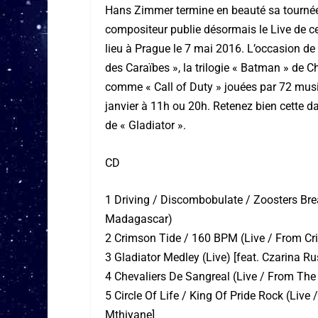
Hans Zimmer termine en beauté sa tournée
compositeur publie désormais le Live de ce
lieu à Prague le 7 mai 2016. L’occasion de 
des Caraïbes », la trilogie « Batman » de C
comme « Call of Duty » jouées par 72 music
janvier à 11h ou 20h. Retenez bien cette d
de « Gladiator ».
CD
1 Driving / Discombobulate / Zoosters Bre
Madagascar)
2 Crimson Tide / 160 BPM (Live / From C
3 Gladiator Medley (Live) [feat. Czarina Rus
4 Chevaliers De Sangreal (Live / From The
5 Circle Of Life / King Of Pride Rock (Live
Mthiyane]