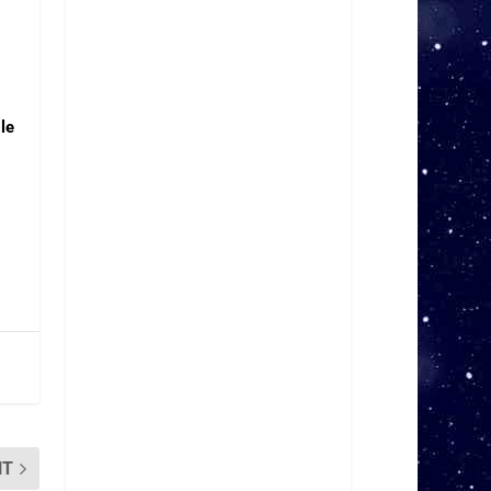
le
NT