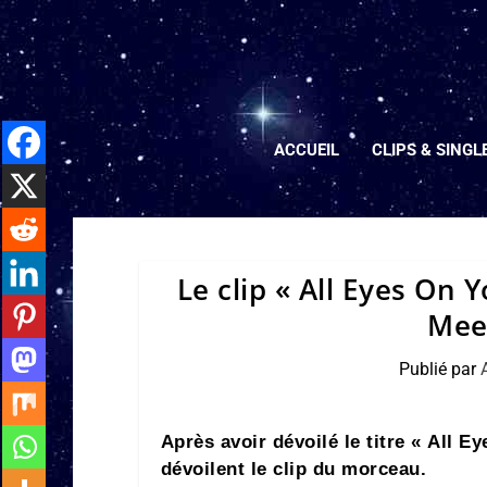
ACCUEIL
CLIPS & SINGL
Le clip « All Eyes On 
Meek
Publié par
Après avoir dévoilé le titre « All E
dévoilent le clip du morceau.