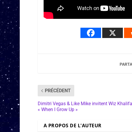
PARTA
PRÉCÉDENT
Dimitri Vegas & Like Mike invitent Wiz Khalifa
« When I Grow Up »
A PROPOS DE L'AUTEUR