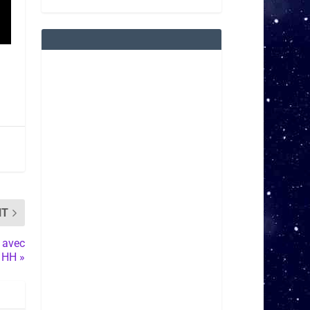
NT
 avec
 HH »