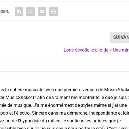
GER:
SUIVA
Lorie dévoile le clip de « Une mi
ns la sphère musicale avec une première version de Music Shake
ter MusicShaker.fr afin de vraiment me montrer telle que je suis :
nnée de musique. J'aime énormément de styles même si j'ai une
 pop et l'électro. Sincère dans ma démarche, indépendante et loi
ou de l'hypocrisie du milieu, je soutiens les artistes que je
ssible bien sûr car je suis seule pour porter le site). C'est avec