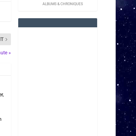
ALBUMS & CHRONIQUES
NT
nute »
r,
n