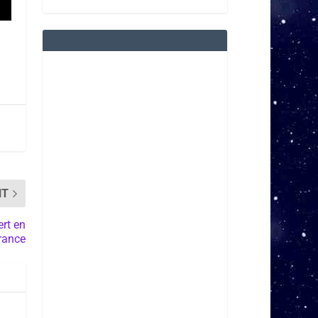
NT
ert en
rance